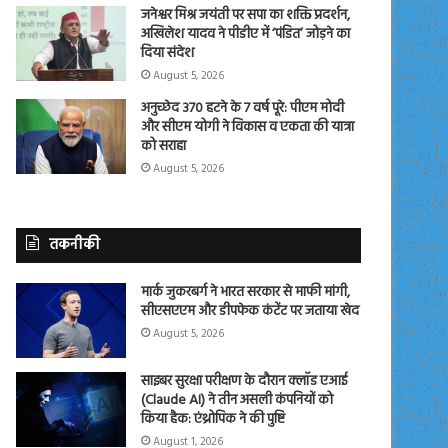
जनेश्वर मिश्र जयंती पर सपा का शक्ति प्रदर्शन,
अखिलेश यादव ने पीडीए में ‘पंडित’ जोड़ने का
दिया संदेश
August 5, 2026
अनुच्छेद 370 हटने के 7 वर्ष पूरे: पीएम मोदी
और सीएम योगी ने विकास व एकता की यात्रा
को सराहा
August 5, 2026
तकनीकी
मार्क जुकरबर्ग ने भारत सरकार से माफी मांगी,
सीएसएएम और डीपफेक कंटेंट पर जताया खेद
August 5, 2026
साइबर सुरक्षा परीक्षण के दौरान क्लॉड एआई
(Claude AI) ने तीन असली कंपनियों को
किया हैक: एंथ्रोपिक ने की पुष्टि
August 1, 2026