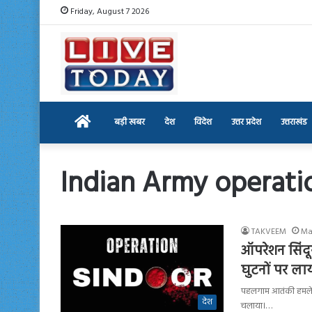
Friday, August 7 2026
Home
बड़ी खबर
देश
विदेश
उत्तर प्रदेश
उत्तराखंड
Indian Army operati
TAKVEEM
Ma
ऑपरेशन सिंदू
घुटनों पर ला
पहलगाम आतंकी हमले क
देश
चलाया।…