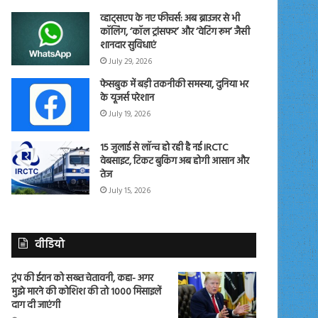
व्हाट्सएप के नए फीचर्स: अब ब्राउजर से भी
कॉलिंग, ‘कॉल ट्रांसफर’ और ‘वेटिंग रूम’ जैसी
शानदार सुविधाएं
July 29, 2026
फेसबुक में बड़ी तकनीकी समस्या, दुनिया भर
के यूजर्स परेशान
July 19, 2026
15 जुलाई से लॉन्च हो रही है नई IRCTC
वेबसाइट, टिकट बुकिंग अब होगी आसान और
तेज
July 15, 2026
वीडियो
ट्रंप की ईरान को सख्त चेतावनी, कहा- अगर
मुझे मारने की कोशिश की तो 1000 मिसाइलें
दाग दी जाएंगी