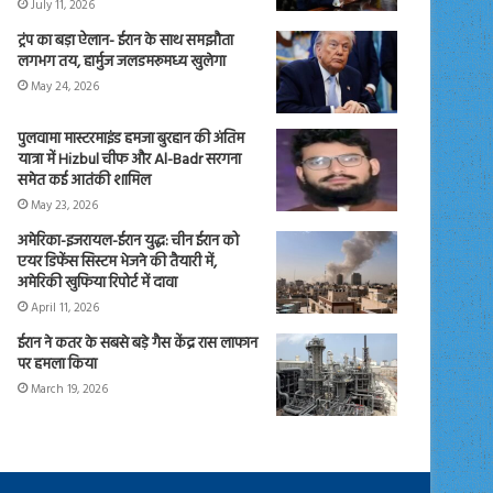
July 11, 2026
ट्रंप का बड़ा ऐलान- ईरान के साथ समझौता
लगभग तय, हार्मुज जलडमरूमध्य खुलेगा
May 24, 2026
पुलवामा मास्टरमाइंड हमजा बुरहान की अंतिम
यात्रा में Hizbul चीफ और Al-Badr सरगना
समेत कई आतंकी शामिल
May 23, 2026
अमेरिका-इजरायल-ईरान युद्ध: चीन ईरान को
एयर डिफेंस सिस्टम भेजने की तैयारी में,
अमेरिकी खुफिया रिपोर्ट में दावा
April 11, 2026
ईरान ने कतर के सबसे बड़े गैस केंद्र रास लाफान
पर हमला किया
March 19, 2026