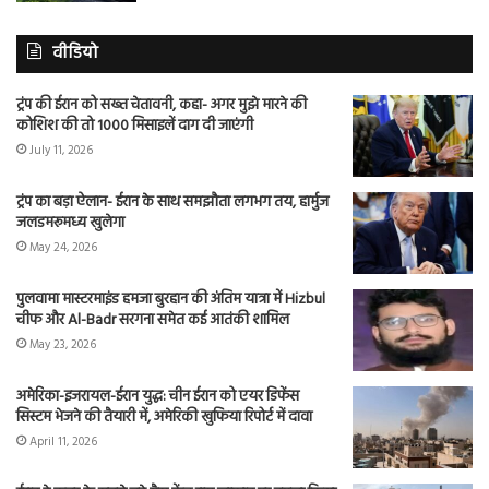
वीडियो
ट्रंप की ईरान को सख्त चेतावनी, कहा- अगर मुझे मारने की
कोशिश की तो 1000 मिसाइलें दाग दी जाएंगी
July 11, 2026
ट्रंप का बड़ा ऐलान- ईरान के साथ समझौता लगभग तय, हार्मुज
जलडमरूमध्य खुलेगा
May 24, 2026
पुलवामा मास्टरमाइंड हमजा बुरहान की अंतिम यात्रा में Hizbul
चीफ और Al-Badr सरगना समेत कई आतंकी शामिल
May 23, 2026
अमेरिका-इजरायल-ईरान युद्ध: चीन ईरान को एयर डिफेंस
सिस्टम भेजने की तैयारी में, अमेरिकी खुफिया रिपोर्ट में दावा
April 11, 2026