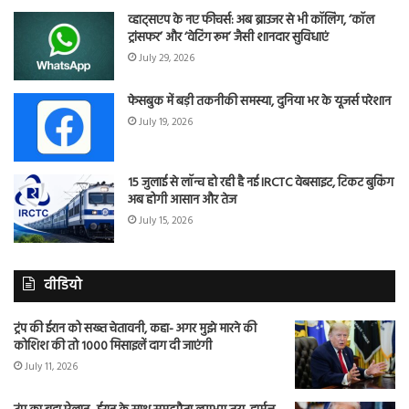
व्हाट्सएप के नए फीचर्स: अब ब्राउजर से भी कॉलिंग, ‘कॉल
ट्रांसफर’ और ‘वेटिंग रूम’ जैसी शानदार सुविधाएं
July 29, 2026
फेसबुक में बड़ी तकनीकी समस्या, दुनिया भर के यूजर्स परेशान
July 19, 2026
15 जुलाई से लॉन्च हो रही है नई IRCTC वेबसाइट, टिकट बुकिंग
अब होगी आसान और तेज
July 15, 2026
वीडियो
ट्रंप की ईरान को सख्त चेतावनी, कहा- अगर मुझे मारने की
कोशिश की तो 1000 मिसाइलें दाग दी जाएंगी
July 11, 2026