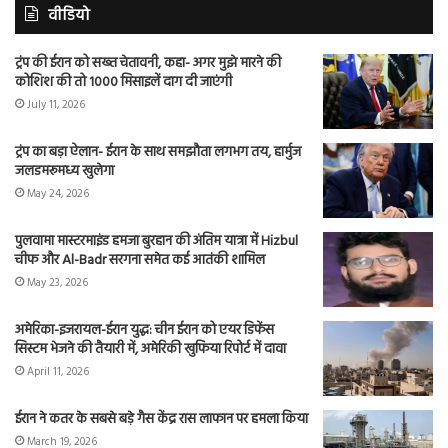
वीडियो
ट्रंप की ईरान को सख्त चेतावनी, कहा- अगर मुझे मारने की
कोशिश की तो 1000 मिसाइलें दाग दी जाएंगी
July 11, 2026
ट्रंप का बड़ा ऐलान- ईरान के साथ समझौता लगभग तय, हार्मुज
जलडमरूमध्य खुलेगा
May 24, 2026
पुलवामा मास्टरमाइंड हमजा बुरहान की अंतिम यात्रा में Hizbul
चीफ और Al-Badr सरगना समेत कई आतंकी शामिल
May 23, 2026
अमेरिका-इजरायल-ईरान युद्ध: चीन ईरान को एयर डिफेंस
सिस्टम भेजने की तैयारी में, अमेरिकी खुफिया रिपोर्ट में दावा
April 11, 2026
ईरान ने कतर के सबसे बड़े गैस केंद्र रास लाफान पर हमला किया
March 19, 2026