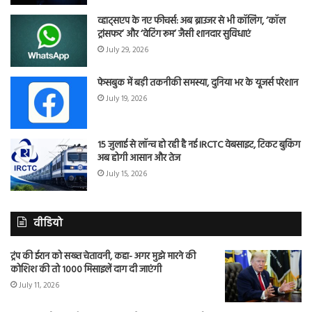
व्हाट्सएप के नए फीचर्स: अब ब्राउजर से भी कॉलिंग, ‘कॉल
ट्रांसफर’ और ‘वेटिंग रूम’ जैसी शानदार सुविधाएं
July 29, 2026
फेसबुक में बड़ी तकनीकी समस्या, दुनिया भर के यूजर्स परेशान
July 19, 2026
15 जुलाई से लॉन्च हो रही है नई IRCTC वेबसाइट, टिकट बुकिंग
अब होगी आसान और तेज
July 15, 2026
वीडियो
ट्रंप की ईरान को सख्त चेतावनी, कहा- अगर मुझे मारने की
कोशिश की तो 1000 मिसाइलें दाग दी जाएंगी
July 11, 2026