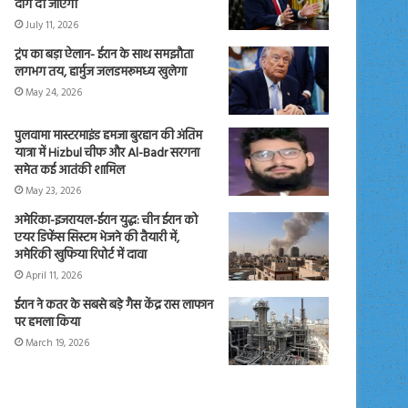
दाग दी जाएंगी
July 11, 2026
ट्रंप का बड़ा ऐलान- ईरान के साथ समझौता
लगभग तय, हार्मुज जलडमरूमध्य खुलेगा
May 24, 2026
पुलवामा मास्टरमाइंड हमजा बुरहान की अंतिम
यात्रा में Hizbul चीफ और Al-Badr सरगना
समेत कई आतंकी शामिल
May 23, 2026
अमेरिका-इजरायल-ईरान युद्ध: चीन ईरान को
एयर डिफेंस सिस्टम भेजने की तैयारी में,
अमेरिकी खुफिया रिपोर्ट में दावा
April 11, 2026
ईरान ने कतर के सबसे बड़े गैस केंद्र रास लाफान
पर हमला किया
March 19, 2026