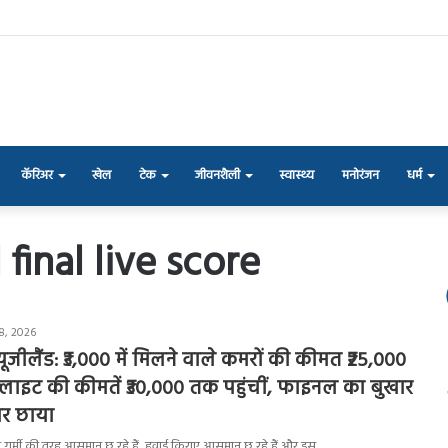
कॅरिअर
खेल
टेक
जीवनशैली
स्वास्थ्य
मनोरंजन
धर्म
final live score
8, 2026
ूजीलैंड: ₹3,000 में मिलने वाले कमरों की कीमत ₹25,000
्लाइट की कीमतें ₹30,000 तक पहुंचीं, फाइनल का बुखार
र छाया
ी गर्मी की तरह आसमान छू रहे हैं, हवाई किराए आसमान छू रहे हैं और इस…