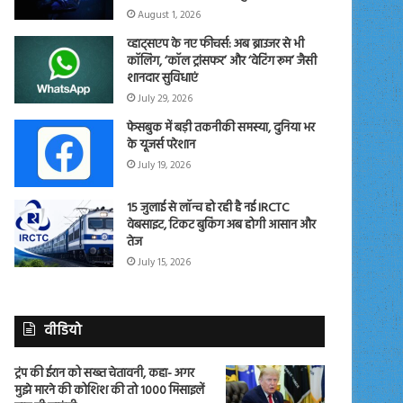
August 1, 2026
व्हाट्सएप के नए फीचर्स: अब ब्राउजर से भी
कॉलिंग, ‘कॉल ट्रांसफर’ और ‘वेटिंग रूम’ जैसी
शानदार सुविधाएं
July 29, 2026
फेसबुक में बड़ी तकनीकी समस्या, दुनिया भर
के यूजर्स परेशान
July 19, 2026
15 जुलाई से लॉन्च हो रही है नई IRCTC
वेबसाइट, टिकट बुकिंग अब होगी आसान और
तेज
July 15, 2026
वीडियो
ट्रंप की ईरान को सख्त चेतावनी, कहा- अगर
मुझे मारने की कोशिश की तो 1000 मिसाइलें