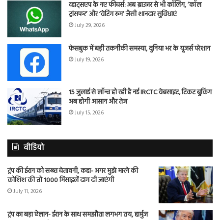
व्हाट्सएप के नए फीचर्स: अब ब्राउजर से भी कॉलिंग, ‘कॉल
ट्रांसफर’ और ‘वेटिंग रूम’ जैसी शानदार सुविधाएं
July 29, 2026
फेसबुक में बड़ी तकनीकी समस्या, दुनिया भर के यूजर्स परेशान
July 19, 2026
15 जुलाई से लॉन्च हो रही है नई IRCTC वेबसाइट, टिकट बुकिंग
अब होगी आसान और तेज
July 15, 2026
वीडियो
ट्रंप की ईरान को सख्त चेतावनी, कहा- अगर मुझे मारने की
कोशिश की तो 1000 मिसाइलें दाग दी जाएंगी
July 11, 2026
ट्रंप का बड़ा ऐलान- ईरान के साथ समझौता लगभग तय, हार्मुज