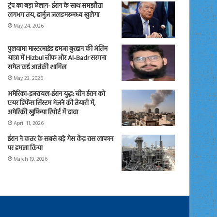
ट्रंप का बड़ा ऐलान- ईरान के साथ समझौता
लगभग तय, हार्मुज जलडमरूमध्य खुलेगा
May 24, 2026
पुलवामा मास्टरमाइंड हमजा बुरहान की अंतिम
यात्रा में Hizbul चीफ और Al-Badr सरगना
समेत कई आतंकी शामिल
May 23, 2026
अमेरिका-इजरायल-ईरान युद्ध: चीन ईरान को
एयर डिफेंस सिस्टम भेजने की तैयारी में,
अमेरिकी खुफिया रिपोर्ट में दावा
April 11, 2026
ईरान ने कतर के सबसे बड़े गैस केंद्र रास लाफान
पर हमला किया
March 19, 2026