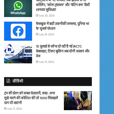
व्हाट्सएप के नए फीचर्स: अब ब्राउजर से भी
कॉलिंग, ‘कॉल ट्रांसफर’ और ‘वेटिंग रूम’ जैसी
शानदार सुविधाएं
July 29, 2026
फेसबुक में बड़ी तकनीकी समस्या, दुनिया भर
के यूजर्स परेशान
July 19, 2026
15 जुलाई से लॉन्च हो रही है नई IRCTC
वेबसाइट, टिकट बुकिंग अब होगी आसान और
तेज
July 15, 2026
वीडियो
ट्रंप की ईरान को सख्त चेतावनी, कहा- अगर
मुझे मारने की कोशिश की तो 1000 मिसाइलें
दाग दी जाएंगी
July 11, 2026