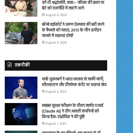
को दी श्रद्धांजलि, कहा— परिवार की इच्छा पर
बेटे को राजनीति में लाएंगे आगे
August 6, 2026
बॉम्बे हाईकोर्ट ने तरुण तेजपाल की बरी करने
के फैसले को पलटा, 2013 के यौन उत्पीड़न
मामले में ठहराया दोषी
August 6, 2026
तकनीकी
मार्क जुकरबर्ग ने भारत सरकार से माफी मांगी,
सीएसएएम और डीपफेक कंटेंट पर जताया खेद
August 5, 2026
साइबर सुरक्षा परीक्षण के दौरान क्लॉड एआई
(Claude AI) ने तीन असली कंपनियों को
किया हैक: एंथ्रोपिक ने की पुष्टि
August 1, 2026