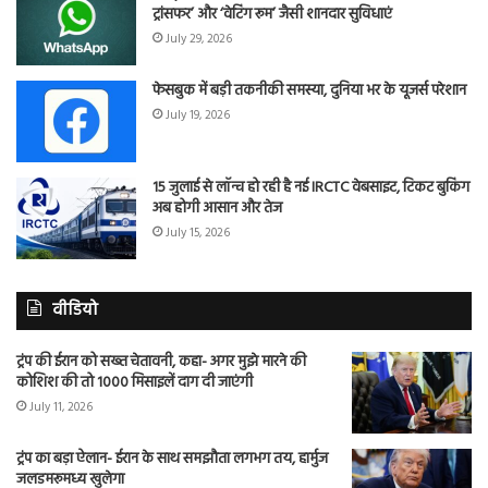
ट्रांसफर’ और ‘वेटिंग रूम’ जैसी शानदार सुविधाएं
July 29, 2026
फेसबुक में बड़ी तकनीकी समस्या, दुनिया भर के यूजर्स परेशान
July 19, 2026
15 जुलाई से लॉन्च हो रही है नई IRCTC वेबसाइट, टिकट बुकिंग
अब होगी आसान और तेज
July 15, 2026
वीडियो
ट्रंप की ईरान को सख्त चेतावनी, कहा- अगर मुझे मारने की
कोशिश की तो 1000 मिसाइलें दाग दी जाएंगी
July 11, 2026
ट्रंप का बड़ा ऐलान- ईरान के साथ समझौता लगभग तय, हार्मुज
जलडमरूमध्य खुलेगा