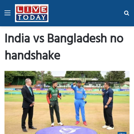
Menu
Se
fo
India vs Bangladesh no
handshake