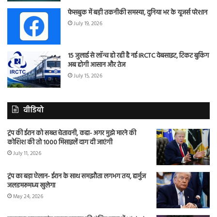
फेसबुक में बड़ी तकनीकी समस्या, दुनिया भर के यूजर्स परेशान
July 19, 2026
15 जुलाई से लॉन्च हो रही है नई IRCTC वेबसाइट, टिकट बुकिंग
अब होगी आसान और तेज
July 15, 2026
वीडियो
ट्रंप की ईरान को सख्त चेतावनी, कहा- अगर मुझे मारने की
कोशिश की तो 1000 मिसाइलें दाग दी जाएंगी
July 11, 2026
ट्रंप का बड़ा ऐलान- ईरान के साथ समझौता लगभग तय, हार्मुज
जलडमरूमध्य खुलेगा
May 24, 2026