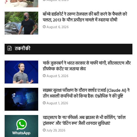
बॉम्बे हाईकोर्ट ने तरुण तेजपाल की बरी करने के फैसले को
पलटा, 2013 के यौन उत्पीड़न मामले में ठहराया दोषी
August 6, 2026
तकनीकी
मार्क जुकरबर्ग ने भारत सरकार से माफी मांगी, सीएसएएम और
डीपफेक कंटेंट पर जताया खेद
August 5, 2026
साइबर सुरक्षा परीक्षण के दौरान क्लॉड एआई (Claude AI) ने
तीन असली कंपनियों को किया हैक: एंथ्रोपिक ने की पुष्टि
August 1, 2026
व्हाट्सएप के नए फीचर्स: अब ब्राउजर से भी कॉलिंग, ‘कॉल
ट्रांसफर’ और ‘वेटिंग रूम’ जैसी शानदार सुविधाएं
July 29, 2026