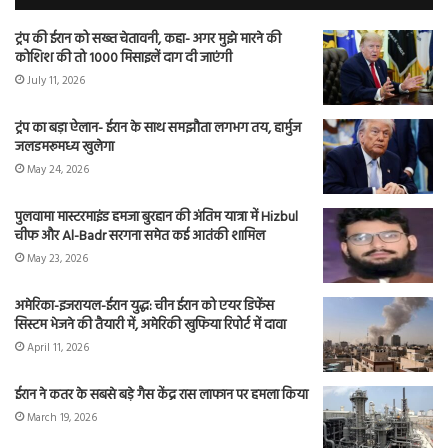
ट्रंप की ईरान को सख्त चेतावनी, कहा- अगर मुझे मारने की
कोशिश की तो 1000 मिसाइलें दाग दी जाएंगी
July 11, 2026
ट्रंप का बड़ा ऐलान- ईरान के साथ समझौता लगभग तय, हार्मुज
जलडमरूमध्य खुलेगा
May 24, 2026
पुलवामा मास्टरमाइंड हमजा बुरहान की अंतिम यात्रा में Hizbul
चीफ और Al-Badr सरगना समेत कई आतंकी शामिल
May 23, 2026
अमेरिका-इजरायल-ईरान युद्ध: चीन ईरान को एयर डिफेंस
सिस्टम भेजने की तैयारी में, अमेरिकी खुफिया रिपोर्ट में दावा
April 11, 2026
ईरान ने कतर के सबसे बड़े गैस केंद्र रास लाफान पर हमला किया
March 19, 2026