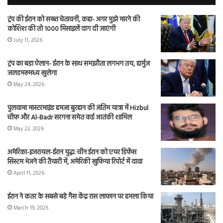
ट्रंप की ईरान को सख्त चेतावनी, कहा- अगर मुझे मारने की
कोशिश की तो 1000 मिसाइलें दाग दी जाएंगी
July 11, 2026
ट्रंप का बड़ा ऐलान- ईरान के साथ समझौता लगभग तय, हार्मुज
जलडमरूमध्य खुलेगा
May 24, 2026
पुलवामा मास्टरमाइंड हमजा बुरहान की अंतिम यात्रा में Hizbul
चीफ और Al-Badr सरगना समेत कई आतंकी शामिल
May 23, 2026
अमेरिका-इजरायल-ईरान युद्ध: चीन ईरान को एयर डिफेंस
सिस्टम भेजने की तैयारी में, अमेरिकी खुफिया रिपोर्ट में दावा
April 11, 2026
ईरान ने कतर के सबसे बड़े गैस केंद्र रास लाफान पर हमला किया
March 19, 2026