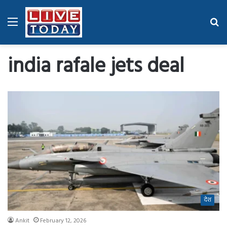
Menu
Se
fo
india rafale jets deal
देश
Ankit
February 12, 2026