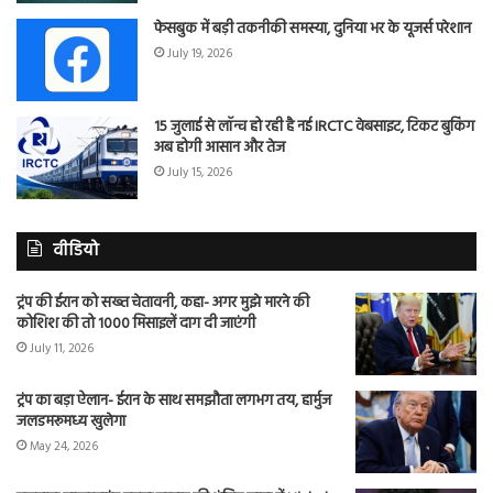
फेसबुक में बड़ी तकनीकी समस्या, दुनिया भर के यूजर्स परेशान
July 19, 2026
15 जुलाई से लॉन्च हो रही है नई IRCTC वेबसाइट, टिकट बुकिंग
अब होगी आसान और तेज
July 15, 2026
वीडियो
ट्रंप की ईरान को सख्त चेतावनी, कहा- अगर मुझे मारने की
कोशिश की तो 1000 मिसाइलें दाग दी जाएंगी
July 11, 2026
ट्रंप का बड़ा ऐलान- ईरान के साथ समझौता लगभग तय, हार्मुज
जलडमरूमध्य खुलेगा
May 24, 2026