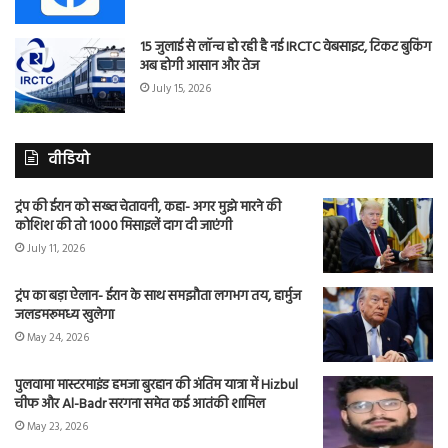
15 जुलाई से लॉन्च हो रही है नई IRCTC वेबसाइट, टिकट बुकिंग
अब होगी आसान और तेज
July 15, 2026
वीडियो
ट्रंप की ईरान को सख्त चेतावनी, कहा- अगर मुझे मारने की
कोशिश की तो 1000 मिसाइलें दाग दी जाएंगी
July 11, 2026
ट्रंप का बड़ा ऐलान- ईरान के साथ समझौता लगभग तय, हार्मुज
जलडमरूमध्य खुलेगा
May 24, 2026
पुलवामा मास्टरमाइंड हमजा बुरहान की अंतिम यात्रा में Hizbul
चीफ और Al-Badr सरगना समेत कई आतंकी शामिल
May 23, 2026