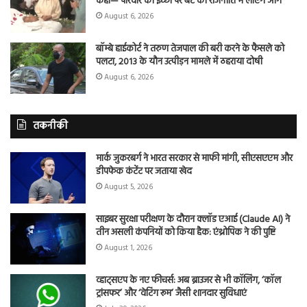
कहा— परिवार की इच्छा पर बेटे को राजनीति में लाएंगे आगे
August 6, 2026
बॉम्बे हाईकोर्ट ने तरुण तेजपाल की बरी करने के फैसले को
पलटा, 2013 के यौन उत्पीड़न मामले में ठहराया दोषी
August 6, 2026
तकनीकी
मार्क जुकरबर्ग ने भारत सरकार से माफी मांगी, सीएसएएम और
डीपफेक कंटेंट पर जताया खेद
August 5, 2026
साइबर सुरक्षा परीक्षण के दौरान क्लॉड एआई (Claude AI) ने
तीन असली कंपनियों को किया हैक: एंथ्रोपिक ने की पुष्टि
August 1, 2026
व्हाट्सएप के नए फीचर्स: अब ब्राउजर से भी कॉलिंग, ‘कॉल
ट्रांसफर’ और ‘वेटिंग रूम’ जैसी शानदार सुविधाएं