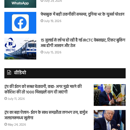
July 29, 2026
फेसबुक में बड़ी तकनीकी समस्या, दुनिया भर के यूजर्स परेशान
July 19, 2026
15 जुलाई से लॉन्च हो रही है नई IRCTC वेबसाइट, टिकट बुकिंग
अब होगी आसान और तेज
July 15, 2026
वीडियो
ट्रंप की ईरान को सख्त चेतावनी, कहा- अगर मुझे मारने की
कोशिश की तो 1000 मिसाइलें दाग दी जाएंगी
July 11, 2026
ट्रंप का बड़ा ऐलान- ईरान के साथ समझौता लगभग तय, हार्मुज
जलडमरूमध्य खुलेगा
May 24, 2026