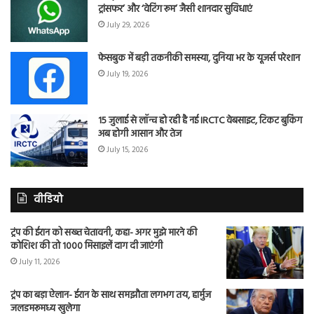
ट्रांसफर’ और ‘वेटिंग रूम’ जैसी शानदार सुविधाएं
July 29, 2026
फेसबुक में बड़ी तकनीकी समस्या, दुनिया भर के यूजर्स परेशान
July 19, 2026
15 जुलाई से लॉन्च हो रही है नई IRCTC वेबसाइट, टिकट बुकिंग
अब होगी आसान और तेज
July 15, 2026
वीडियो
ट्रंप की ईरान को सख्त चेतावनी, कहा- अगर मुझे मारने की
कोशिश की तो 1000 मिसाइलें दाग दी जाएंगी
July 11, 2026
ट्रंप का बड़ा ऐलान- ईरान के साथ समझौता लगभग तय, हार्मुज
जलडमरूमध्य खुलेगा