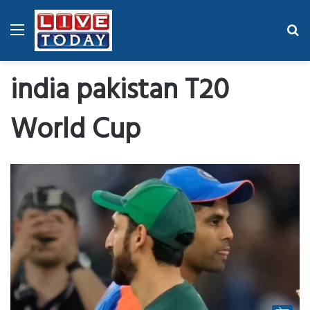
Menu
Se
fo
india pakistan T20
World Cup