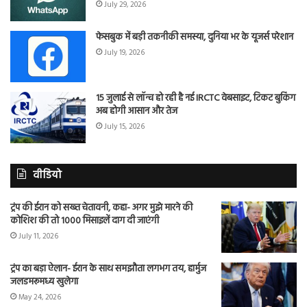
July 29, 2026
फेसबुक में बड़ी तकनीकी समस्या, दुनिया भर के यूजर्स परेशान
July 19, 2026
15 जुलाई से लॉन्च हो रही है नई IRCTC वेबसाइट, टिकट बुकिंग
अब होगी आसान और तेज
July 15, 2026
वीडियो
ट्रंप की ईरान को सख्त चेतावनी, कहा- अगर मुझे मारने की
कोशिश की तो 1000 मिसाइलें दाग दी जाएंगी
July 11, 2026
ट्रंप का बड़ा ऐलान- ईरान के साथ समझौता लगभग तय, हार्मुज
जलडमरूमध्य खुलेगा
May 24, 2026