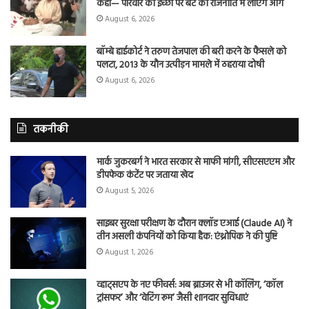
कहा— परिवार की इच्छा पर बेटे को राजनीति में लाएंगे आगे
August 6, 2026
बॉम्बे हाईकोर्ट ने तरुण तेजपाल की बरी करने के फैसले को
पलटा, 2013 के यौन उत्पीड़न मामले में ठहराया दोषी
August 6, 2026
तकनीकी
मार्क जुकरबर्ग ने भारत सरकार से माफी मांगी, सीएसएएम और
डीपफेक कंटेंट पर जताया खेद
August 5, 2026
साइबर सुरक्षा परीक्षण के दौरान क्लॉड एआई (Claude AI) ने
तीन असली कंपनियों को किया हैक: एंथ्रोपिक ने की पुष्टि
August 1, 2026
व्हाट्सएप के नए फीचर्स: अब ब्राउजर से भी कॉलिंग, ‘कॉल
ट्रांसफर’ और ‘वेटिंग रूम’ जैसी शानदार सुविधाएं