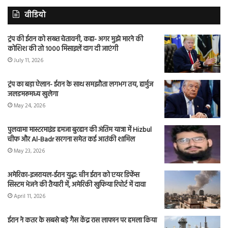
वीडियो
ट्रंप की ईरान को सख्त चेतावनी, कहा- अगर मुझे मारने की
कोशिश की तो 1000 मिसाइलें दाग दी जाएंगी
July 11, 2026
ट्रंप का बड़ा ऐलान- ईरान के साथ समझौता लगभग तय, हार्मुज
जलडमरूमध्य खुलेगा
May 24, 2026
पुलवामा मास्टरमाइंड हमजा बुरहान की अंतिम यात्रा में Hizbul
चीफ और Al-Badr सरगना समेत कई आतंकी शामिल
May 23, 2026
अमेरिका-इजरायल-ईरान युद्ध: चीन ईरान को एयर डिफेंस
सिस्टम भेजने की तैयारी में, अमेरिकी खुफिया रिपोर्ट में दावा
April 11, 2026
ईरान ने कतर के सबसे बड़े गैस केंद्र रास लाफान पर हमला किया