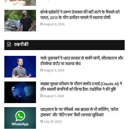
बॉम्बे हाईकोर्ट ने तरुण तेजपाल की बरी करने के फैसले को
पलटा, 2013 के यौन उत्पीड़न मामले में ठहराया दोषी
August 6, 2026
तकनीकी
मार्क जुकरबर्ग ने भारत सरकार से माफी मांगी, सीएसएएम और
डीपफेक कंटेंट पर जताया खेद
August 5, 2026
साइबर सुरक्षा परीक्षण के दौरान क्लॉड एआई (Claude AI) ने
तीन असली कंपनियों को किया हैक: एंथ्रोपिक ने की पुष्टि
August 1, 2026
व्हाट्सएप के नए फीचर्स: अब ब्राउजर से भी कॉलिंग, ‘कॉल
ट्रांसफर’ और ‘वेटिंग रूम’ जैसी शानदार सुविधाएं
July 29, 2026