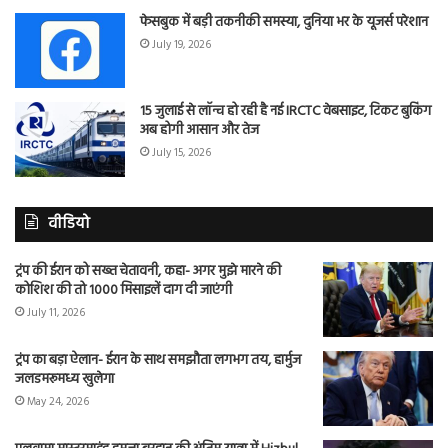
फेसबुक में बड़ी तकनीकी समस्या, दुनिया भर के यूजर्स परेशान
July 19, 2026
15 जुलाई से लॉन्च हो रही है नई IRCTC वेबसाइट, टिकट बुकिंग
अब होगी आसान और तेज
July 15, 2026
वीडियो
ट्रंप की ईरान को सख्त चेतावनी, कहा- अगर मुझे मारने की
कोशिश की तो 1000 मिसाइलें दाग दी जाएंगी
July 11, 2026
ट्रंप का बड़ा ऐलान- ईरान के साथ समझौता लगभग तय, हार्मुज
जलडमरूमध्य खुलेगा
May 24, 2026