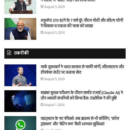
ने पीडीए में ‘पंडित’ जोड़ने का दिया संदेश
August 5, 2026
अनुच्छेद 370 हटने के 7 वर्ष पूरे: पीएम मोदी और सीएम योगी
ने विकास व एकता की यात्रा को सराहा
August 5, 2026
तकनीकी
मार्क जुकरबर्ग ने भारत सरकार से माफी मांगी, सीएसएएम और
डीपफेक कंटेंट पर जताया खेद
August 5, 2026
साइबर सुरक्षा परीक्षण के दौरान क्लॉड एआई (Claude AI) ने
तीन असली कंपनियों को किया हैक: एंथ्रोपिक ने की पुष्टि
August 1, 2026
व्हाट्सएप के नए फीचर्स: अब ब्राउजर से भी कॉलिंग, ‘कॉल
ट्रांसफर’ और ‘वेटिंग रूम’ जैसी शानदार सुविधाएं