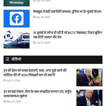
July 29, 2026
फेसबुक में बड़ी तकनीकी समस्या, दुनिया भर के यूजर्स परेशान
July 19, 2026
15 जुलाई से लॉन्च हो रही है नई IRCTC वेबसाइट, टिकट बुकिंग
अब होगी आसान और तेज
July 15, 2026
वीडियो
ट्रंप की ईरान को सख्त चेतावनी, कहा- अगर मुझे मारने की
कोशिश की तो 1000 मिसाइलें दाग दी जाएंगी
July 11, 2026
ट्रंप का बड़ा ऐलान- ईरान के साथ समझौता लगभग तय, हार्मुज
जलडमरूमध्य खुलेगा
May 24, 2026