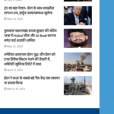
July 11, 2026
ट्रंप का बड़ा ऐलान- ईरान के साथ समझौता
लगभग तय, हार्मुज जलडमरूमध्य खुलेगा
May 24, 2026
पुलवामा मास्टरमाइंड हमजा बुरहान की अंतिम
यात्रा में Hizbul चीफ और Al-Badr सरगना
समेत कई आतंकी शामिल
May 23, 2026
अमेरिका-इजरायल-ईरान युद्ध: चीन ईरान को
एयर डिफेंस सिस्टम भेजने की तैयारी में,
अमेरिकी खुफिया रिपोर्ट में दावा
April 11, 2026
ईरान ने कतर के सबसे बड़े गैस केंद्र रास लाफान
पर हमला किया
March 19, 2026