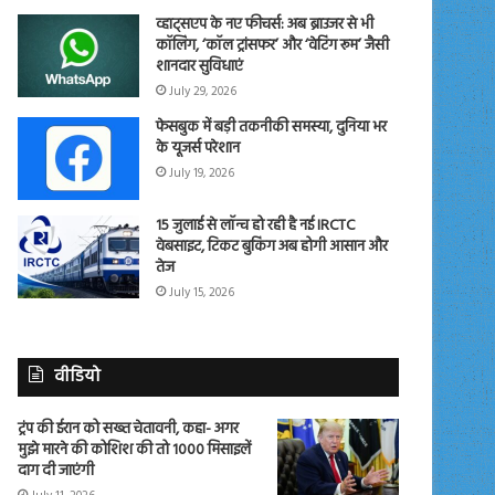
व्हाट्सएप के नए फीचर्स: अब ब्राउजर से भी
कॉलिंग, ‘कॉल ट्रांसफर’ और ‘वेटिंग रूम’ जैसी
शानदार सुविधाएं
July 29, 2026
फेसबुक में बड़ी तकनीकी समस्या, दुनिया भर
के यूजर्स परेशान
July 19, 2026
15 जुलाई से लॉन्च हो रही है नई IRCTC
वेबसाइट, टिकट बुकिंग अब होगी आसान और
तेज
July 15, 2026
वीडियो
ट्रंप की ईरान को सख्त चेतावनी, कहा- अगर
मुझे मारने की कोशिश की तो 1000 मिसाइलें
दाग दी जाएंगी