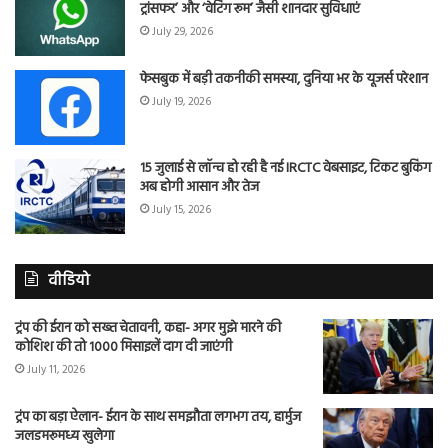
ट्रांसफर’ और ‘वेटिंग रूम’ जैसी शानदार सुविधाएं
July 29, 2026
फेसबुक में बड़ी तकनीकी समस्या, दुनिया भर के यूजर्स परेशान
July 19, 2026
15 जुलाई से लॉन्च हो रही है नई IRCTC वेबसाइट, टिकट बुकिंग
अब होगी आसान और तेज
July 15, 2026
वीडियो
ट्रंप की ईरान को सख्त चेतावनी, कहा- अगर मुझे मारने की
कोशिश की तो 1000 मिसाइलें दाग दी जाएंगी
July 11, 2026
ट्रंप का बड़ा ऐलान- ईरान के साथ समझौता लगभग तय, हार्मुज
जलडमरूमध्य खुलेगा