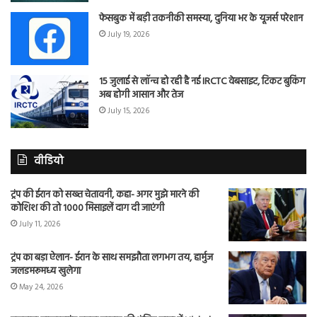
फेसबुक में बड़ी तकनीकी समस्या, दुनिया भर के यूजर्स परेशान
July 19, 2026
15 जुलाई से लॉन्च हो रही है नई IRCTC वेबसाइट, टिकट बुकिंग
अब होगी आसान और तेज
July 15, 2026
वीडियो
ट्रंप की ईरान को सख्त चेतावनी, कहा- अगर मुझे मारने की
कोशिश की तो 1000 मिसाइलें दाग दी जाएंगी
July 11, 2026
ट्रंप का बड़ा ऐलान- ईरान के साथ समझौता लगभग तय, हार्मुज
जलडमरूमध्य खुलेगा
May 24, 2026