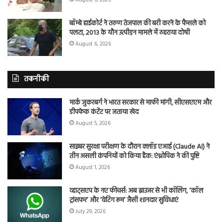
बॉम्बे हाईकोर्ट ने तरुण तेजपाल की बरी करने के फैसले को
पलटा, 2013 के यौन उत्पीड़न मामले में ठहराया दोषी
August 6, 2026
तकनीकी
मार्क जुकरबर्ग ने भारत सरकार से माफी मांगी, सीएसएएम और
डीपफेक कंटेंट पर जताया खेद
August 5, 2026
साइबर सुरक्षा परीक्षण के दौरान क्लॉड एआई (Claude AI) ने
तीन असली कंपनियों को किया हैक: एंथ्रोपिक ने की पुष्टि
August 1, 2026
व्हाट्सएप के नए फीचर्स: अब ब्राउजर से भी कॉलिंग, ‘कॉल
ट्रांसफर’ और ‘वेटिंग रूम’ जैसी शानदार सुविधाएं
July 29, 2026