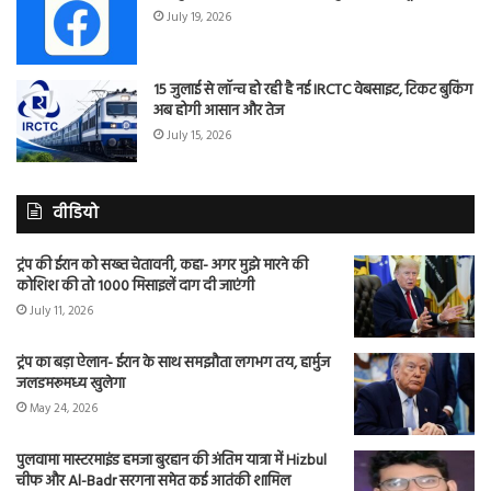
July 19, 2026
15 जुलाई से लॉन्च हो रही है नई IRCTC वेबसाइट, टिकट बुकिंग
अब होगी आसान और तेज
July 15, 2026
वीडियो
ट्रंप की ईरान को सख्त चेतावनी, कहा- अगर मुझे मारने की
कोशिश की तो 1000 मिसाइलें दाग दी जाएंगी
July 11, 2026
ट्रंप का बड़ा ऐलान- ईरान के साथ समझौता लगभग तय, हार्मुज
जलडमरूमध्य खुलेगा
May 24, 2026
पुलवामा मास्टरमाइंड हमजा बुरहान की अंतिम यात्रा में Hizbul
चीफ और Al-Badr सरगना समेत कई आतंकी शामिल