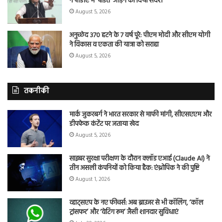
ने पीडीए में ‘पंडित’ जोड़ने का दिया संदेश
August 5, 2026
अनुच्छेद 370 हटने के 7 वर्ष पूरे: पीएम मोदी और सीएम योगी
ने विकास व एकता की यात्रा को सराहा
August 5, 2026
तकनीकी
मार्क जुकरबर्ग ने भारत सरकार से माफी मांगी, सीएसएएम और
डीपफेक कंटेंट पर जताया खेद
August 5, 2026
साइबर सुरक्षा परीक्षण के दौरान क्लॉड एआई (Claude AI) ने
तीन असली कंपनियों को किया हैक: एंथ्रोपिक ने की पुष्टि
August 1, 2026
व्हाट्सएप के नए फीचर्स: अब ब्राउजर से भी कॉलिंग, ‘कॉल
ट्रांसफर’ और ‘वेटिंग रूम’ जैसी शानदार सुविधाएं