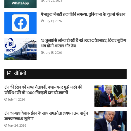
July 29, 2026
फेसबुक में बड़ी तकनीकी समस्या, दुनिया भर के यूजर्स परेशान
July 19, 2026
15 जुलाई से लॉन्च हो रही है नई IRCTC वेबसाइट, टिकट बुकिंग
अब होगी आसान और तेज
July 15, 2026
वीडियो
ट्रंप की ईरान को सख्त चेतावनी, कहा- अगर मुझे मारने की
कोशिश की तो 1000 मिसाइलें दाग दी जाएंगी
July 11, 2026
ट्रंप का बड़ा ऐलान- ईरान के साथ समझौता लगभग तय, हार्मुज
जलडमरूमध्य खुलेगा
May 24, 2026