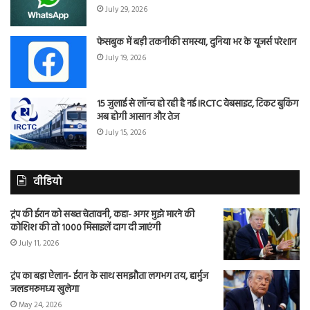
July 29, 2026
फेसबुक में बड़ी तकनीकी समस्या, दुनिया भर के यूजर्स परेशान
July 19, 2026
15 जुलाई से लॉन्च हो रही है नई IRCTC वेबसाइट, टिकट बुकिंग
अब होगी आसान और तेज
July 15, 2026
वीडियो
ट्रंप की ईरान को सख्त चेतावनी, कहा- अगर मुझे मारने की
कोशिश की तो 1000 मिसाइलें दाग दी जाएंगी
July 11, 2026
ट्रंप का बड़ा ऐलान- ईरान के साथ समझौता लगभग तय, हार्मुज
जलडमरूमध्य खुलेगा
May 24, 2026