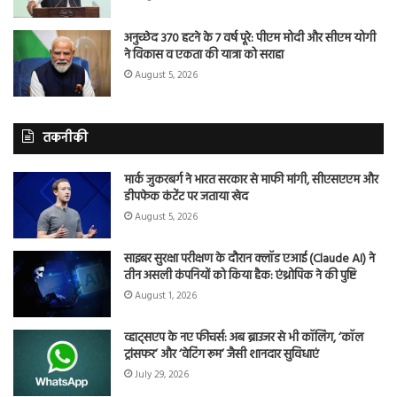
अनुच्छेद 370 हटने के 7 वर्ष पूरे: पीएम मोदी और सीएम योगी
ने विकास व एकता की यात्रा को सराहा
August 5, 2026
तकनीकी
मार्क जुकरबर्ग ने भारत सरकार से माफी मांगी, सीएसएएम और
डीपफेक कंटेंट पर जताया खेद
August 5, 2026
साइबर सुरक्षा परीक्षण के दौरान क्लॉड एआई (Claude AI) ने
तीन असली कंपनियों को किया हैक: एंथ्रोपिक ने की पुष्टि
August 1, 2026
व्हाट्सएप के नए फीचर्स: अब ब्राउजर से भी कॉलिंग, ‘कॉल
ट्रांसफर’ और ‘वेटिंग रूम’ जैसी शानदार सुविधाएं
July 29, 2026