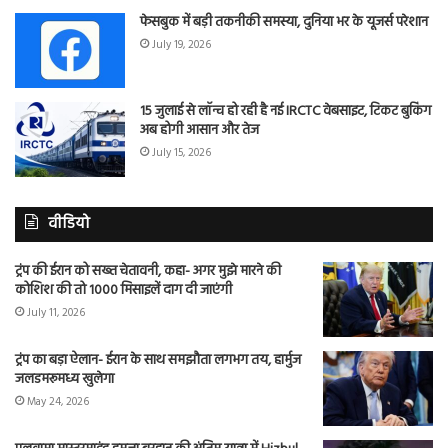
फेसबुक में बड़ी तकनीकी समस्या, दुनिया भर के यूजर्स परेशान
July 19, 2026
15 जुलाई से लॉन्च हो रही है नई IRCTC वेबसाइट, टिकट बुकिंग
अब होगी आसान और तेज
July 15, 2026
वीडियो
ट्रंप की ईरान को सख्त चेतावनी, कहा- अगर मुझे मारने की
कोशिश की तो 1000 मिसाइलें दाग दी जाएंगी
July 11, 2026
ट्रंप का बड़ा ऐलान- ईरान के साथ समझौता लगभग तय, हार्मुज
जलडमरूमध्य खुलेगा
May 24, 2026