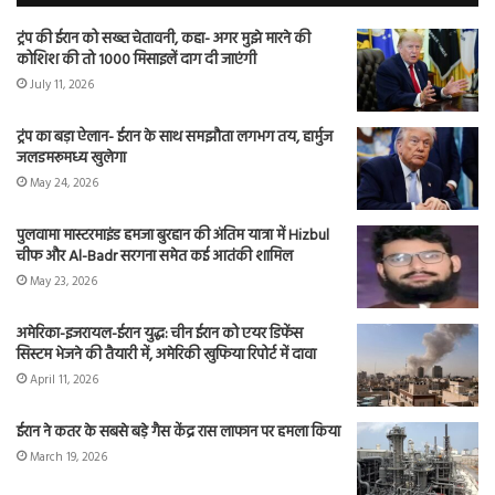
ट्रंप की ईरान को सख्त चेतावनी, कहा- अगर मुझे मारने की
कोशिश की तो 1000 मिसाइलें दाग दी जाएंगी
July 11, 2026
ट्रंप का बड़ा ऐलान- ईरान के साथ समझौता लगभग तय, हार्मुज
जलडमरूमध्य खुलेगा
May 24, 2026
पुलवामा मास्टरमाइंड हमजा बुरहान की अंतिम यात्रा में Hizbul
चीफ और Al-Badr सरगना समेत कई आतंकी शामिल
May 23, 2026
अमेरिका-इजरायल-ईरान युद्ध: चीन ईरान को एयर डिफेंस
सिस्टम भेजने की तैयारी में, अमेरिकी खुफिया रिपोर्ट में दावा
April 11, 2026
ईरान ने कतर के सबसे बड़े गैस केंद्र रास लाफान पर हमला किया
March 19, 2026