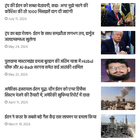
ट्रंप की ईरान को सख्त चेतावनी, कहा- अगर मुझे मारने की
कोशिश की तो 1000 मिसाइलें दाग दी जाएंगी
July 11, 2026
ट्रंप का बड़ा ऐलान- ईरान के साथ समझौता लगभग तय, हार्मुज
जलडमरूमध्य खुलेगा
May 24, 2026
पुलवामा मास्टरमाइंड हमजा बुरहान की अंतिम यात्रा में Hizbul
चीफ और Al-Badr सरगना समेत कई आतंकी शामिल
May 23, 2026
अमेरिका-इजरायल-ईरान युद्ध: चीन ईरान को एयर डिफेंस
सिस्टम भेजने की तैयारी में, अमेरिकी खुफिया रिपोर्ट में दावा
April 11, 2026
ईरान ने कतर के सबसे बड़े गैस केंद्र रास लाफान पर हमला किया
March 19, 2026