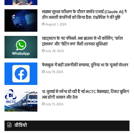
साइबर सुरक्षा परीक्षण के दौरान क्लॉड एआई (Claude AI) ने
तीन असली कंपनियों को किया हैक: एंथ्रोपिक ने की पुष्टि
August 1, 2026
व्हाट्सएप के नए फीचर्स: अब ब्राउजर से भी कॉलिंग, ‘कॉल
ट्रांसफर’ और ‘वेटिंग रूम’ जैसी शानदार सुविधाएं
July 29, 2026
फेसबुक में बड़ी तकनीकी समस्या, दुनिया भर के यूजर्स परेशान
July 19, 2026
15 जुलाई से लॉन्च हो रही है नई IRCTC वेबसाइट, टिकट बुकिंग
अब होगी आसान और तेज
July 15, 2026
वीडियो