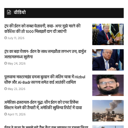
वीडियो
ट्रंप की ईरान को सख्त चेतावनी, कहा- अगर मुझे मारने की
कोशिश की तो 1000 मिसाइलें दाग दी जाएंगी
July 11, 2026
ट्रंप का बड़ा ऐलान- ईरान के साथ समझौता लगभग तय, हार्मुज
जलडमरूमध्य खुलेगा
May 24, 2026
पुलवामा मास्टरमाइंड हमजा बुरहान की अंतिम यात्रा में Hizbul
चीफ और Al-Badr सरगना समेत कई आतंकी शामिल
May 23, 2026
अमेरिका-इजरायल-ईरान युद्ध: चीन ईरान को एयर डिफेंस
सिस्टम भेजने की तैयारी में, अमेरिकी खुफिया रिपोर्ट में दावा
April 11, 2026