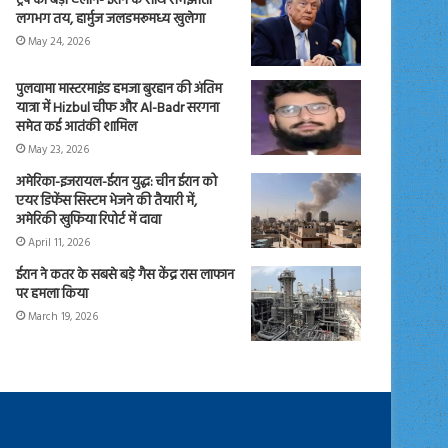
ट्रंप का बड़ा ऐलान- ईरान के साथ समझौता
लगभग तय, हार्मुज जलडमरूमध्य खुलेगा
May 24, 2026
पुलवामा मास्टरमाइंड हमजा बुरहान की अंतिम
यात्रा में Hizbul चीफ और Al-Badr सरगना
समेत कई आतंकी शामिल
May 23, 2026
अमेरिका-इजरायल-ईरान युद्ध: चीन ईरान को
एयर डिफेंस सिस्टम भेजने की तैयारी में,
अमेरिकी खुफिया रिपोर्ट में दावा
April 11, 2026
ईरान ने कतर के सबसे बड़े गैस केंद्र रास लाफान
पर हमला किया
March 19, 2026