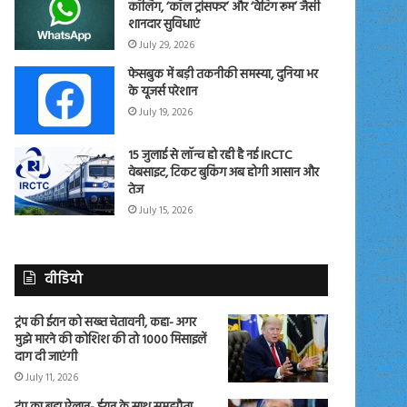
कॉलिंग, ‘कॉल ट्रांसफर’ और ‘वेटिंग रूम’ जैसी
शानदार सुविधाएं
July 29, 2026
फेसबुक में बड़ी तकनीकी समस्या, दुनिया भर
के यूजर्स परेशान
July 19, 2026
15 जुलाई से लॉन्च हो रही है नई IRCTC
वेबसाइट, टिकट बुकिंग अब होगी आसान और
तेज
July 15, 2026
वीडियो
ट्रंप की ईरान को सख्त चेतावनी, कहा- अगर
मुझे मारने की कोशिश की तो 1000 मिसाइलें
दाग दी जाएंगी
July 11, 2026