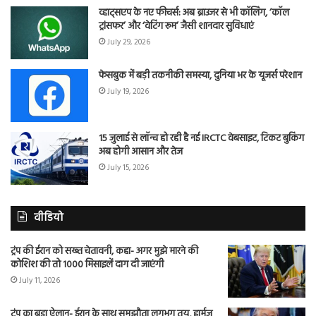
व्हाट्सएप के नए फीचर्स: अब ब्राउजर से भी कॉलिंग, ‘कॉल
ट्रांसफर’ और ‘वेटिंग रूम’ जैसी शानदार सुविधाएं
July 29, 2026
फेसबुक में बड़ी तकनीकी समस्या, दुनिया भर के यूजर्स परेशान
July 19, 2026
15 जुलाई से लॉन्च हो रही है नई IRCTC वेबसाइट, टिकट बुकिंग
अब होगी आसान और तेज
July 15, 2026
वीडियो
ट्रंप की ईरान को सख्त चेतावनी, कहा- अगर मुझे मारने की
कोशिश की तो 1000 मिसाइलें दाग दी जाएंगी
July 11, 2026
ट्रंप का बड़ा ऐलान- ईरान के साथ समझौता लगभग तय, हार्मुज