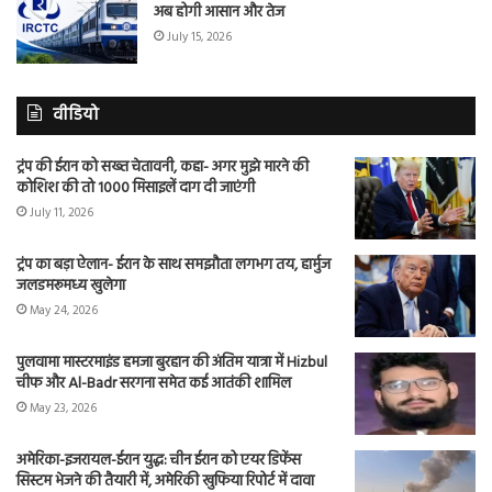
अब होगी आसान और तेज
July 15, 2026
वीडियो
ट्रंप की ईरान को सख्त चेतावनी, कहा- अगर मुझे मारने की
कोशिश की तो 1000 मिसाइलें दाग दी जाएंगी
July 11, 2026
ट्रंप का बड़ा ऐलान- ईरान के साथ समझौता लगभग तय, हार्मुज
जलडमरूमध्य खुलेगा
May 24, 2026
पुलवामा मास्टरमाइंड हमजा बुरहान की अंतिम यात्रा में Hizbul
चीफ और Al-Badr सरगना समेत कई आतंकी शामिल
May 23, 2026
अमेरिका-इजरायल-ईरान युद्ध: चीन ईरान को एयर डिफेंस
सिस्टम भेजने की तैयारी में, अमेरिकी खुफिया रिपोर्ट में दावा