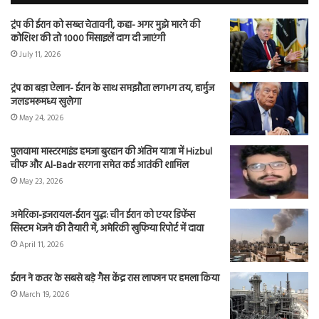
ट्रंप की ईरान को सख्त चेतावनी, कहा- अगर मुझे मारने की
कोशिश की तो 1000 मिसाइलें दाग दी जाएंगी
July 11, 2026
ट्रंप का बड़ा ऐलान- ईरान के साथ समझौता लगभग तय, हार्मुज
जलडमरूमध्य खुलेगा
May 24, 2026
पुलवामा मास्टरमाइंड हमजा बुरहान की अंतिम यात्रा में Hizbul
चीफ और Al-Badr सरगना समेत कई आतंकी शामिल
May 23, 2026
अमेरिका-इजरायल-ईरान युद्ध: चीन ईरान को एयर डिफेंस
सिस्टम भेजने की तैयारी में, अमेरिकी खुफिया रिपोर्ट में दावा
April 11, 2026
ईरान ने कतर के सबसे बड़े गैस केंद्र रास लाफान पर हमला किया
March 19, 2026