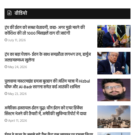
वीडियो
ट्रंप की ईरान को सख्त चेतावनी, कहा- अगर मुझे मारने की
कोशिश की तो 1000 मिसाइलें दाग दी जाएंगी
July 11, 2026
ट्रंप का बड़ा ऐलान- ईरान के साथ समझौता लगभग तय, हार्मुज
जलडमरूमध्य खुलेगा
May 24, 2026
पुलवामा मास्टरमाइंड हमजा बुरहान की अंतिम यात्रा में Hizbul
चीफ और Al-Badr सरगना समेत कई आतंकी शामिल
May 23, 2026
अमेरिका-इजरायल-ईरान युद्ध: चीन ईरान को एयर डिफेंस
सिस्टम भेजने की तैयारी में, अमेरिकी खुफिया रिपोर्ट में दावा
April 11, 2026