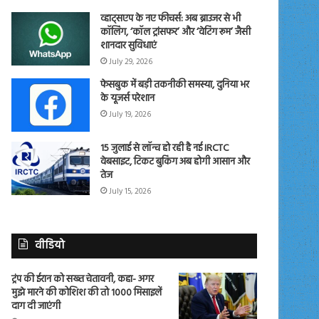
व्हाट्सएप के नए फीचर्स: अब ब्राउजर से भी
कॉलिंग, ‘कॉल ट्रांसफर’ और ‘वेटिंग रूम’ जैसी
शानदार सुविधाएं
July 29, 2026
फेसबुक में बड़ी तकनीकी समस्या, दुनिया भर
के यूजर्स परेशान
July 19, 2026
15 जुलाई से लॉन्च हो रही है नई IRCTC
वेबसाइट, टिकट बुकिंग अब होगी आसान और
तेज
July 15, 2026
वीडियो
ट्रंप की ईरान को सख्त चेतावनी, कहा- अगर
मुझे मारने की कोशिश की तो 1000 मिसाइलें
दाग दी जाएंगी