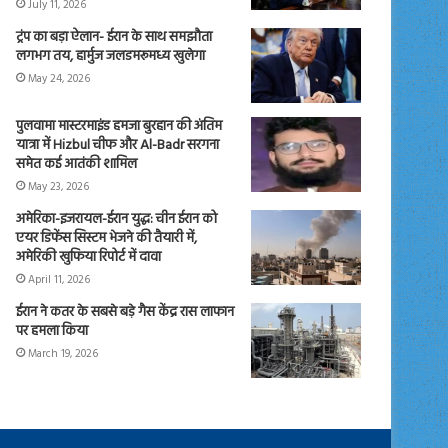
July 11, 2026
ट्रंप का बड़ा ऐलान- ईरान के साथ समझौता
लगभग तय, हार्मुज जलडमरूमध्य खुलेगा
May 24, 2026
पुलवामा मास्टरमाइंड हमजा बुरहान की अंतिम
यात्रा में Hizbul चीफ और Al-Badr सरगना
समेत कई आतंकी शामिल
May 23, 2026
अमेरिका-इजरायल-ईरान युद्ध: चीन ईरान को
एयर डिफेंस सिस्टम भेजने की तैयारी में,
अमेरिकी खुफिया रिपोर्ट में दावा
April 11, 2026
ईरान ने कतर के सबसे बड़े गैस केंद्र रास लाफान
पर हमला किया
March 19, 2026