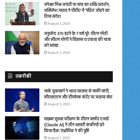
जनेश्वर मिश्र जयंती पर सपा का शक्ति प्रदर्शन,
अखिलेश यादव ने पीडीए में ‘पंडित’ जोड़ने का
दिया संदेश
August 5, 2026
अनुच्छेद 370 हटने के 7 वर्ष पूरे: पीएम मोदी
और सीएम योगी ने विकास व एकता की यात्रा
को सराहा
August 5, 2026
तकनीकी
मार्क जुकरबर्ग ने भारत सरकार से माफी मांगी,
सीएसएएम और डीपफेक कंटेंट पर जताया खेद
August 5, 2026
साइबर सुरक्षा परीक्षण के दौरान क्लॉड एआई
(Claude AI) ने तीन असली कंपनियों को
किया हैक: एंथ्रोपिक ने की पुष्टि
August 1, 2026