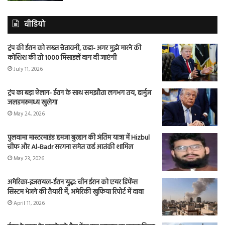
वीडियो
ट्रंप की ईरान को सख्त चेतावनी, कहा- अगर मुझे मारने की
कोशिश की तो 1000 मिसाइलें दाग दी जाएंगी
July 11, 2026
ट्रंप का बड़ा ऐलान- ईरान के साथ समझौता लगभग तय, हार्मुज
जलडमरूमध्य खुलेगा
May 24, 2026
पुलवामा मास्टरमाइंड हमजा बुरहान की अंतिम यात्रा में Hizbul
चीफ और Al-Badr सरगना समेत कई आतंकी शामिल
May 23, 2026
अमेरिका-इजरायल-ईरान युद्ध: चीन ईरान को एयर डिफेंस
सिस्टम भेजने की तैयारी में, अमेरिकी खुफिया रिपोर्ट में दावा
April 11, 2026