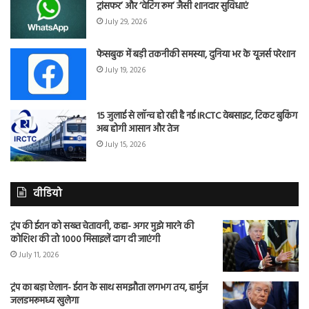
ट्रांसफर’ और ‘वेटिंग रूम’ जैसी शानदार सुविधाएं
July 29, 2026
फेसबुक में बड़ी तकनीकी समस्या, दुनिया भर के यूजर्स परेशान
July 19, 2026
15 जुलाई से लॉन्च हो रही है नई IRCTC वेबसाइट, टिकट बुकिंग
अब होगी आसान और तेज
July 15, 2026
वीडियो
ट्रंप की ईरान को सख्त चेतावनी, कहा- अगर मुझे मारने की
कोशिश की तो 1000 मिसाइलें दाग दी जाएंगी
July 11, 2026
ट्रंप का बड़ा ऐलान- ईरान के साथ समझौता लगभग तय, हार्मुज
जलडमरूमध्य खुलेगा