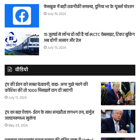
फेसबुक में बड़ी तकनीकी समस्या, दुनिया भर के यूजर्स परेशान
July 19, 2026
15 जुलाई से लॉन्च हो रही है नई IRCTC वेबसाइट, टिकट बुकिंग
अब होगी आसान और तेज
July 15, 2026
वीडियो
ट्रंप की ईरान को सख्त चेतावनी, कहा- अगर मुझे मारने की
कोशिश की तो 1000 मिसाइलें दाग दी जाएंगी
July 11, 2026
ट्रंप का बड़ा ऐलान- ईरान के साथ समझौता लगभग तय, हार्मुज
जलडमरूमध्य खुलेगा
May 24, 2026