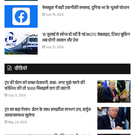
फेसबुक में बड़ी तकनीकी समस्या, दुनिया भर के यूजर्स परेशान
July 19, 2026
15 जुलाई से लॉन्च हो रही है नई IRCTC वेबसाइट, टिकट बुकिंग
अब होगी आसान और तेज
July 15, 2026
वीडियो
ट्रंप की ईरान को सख्त चेतावनी, कहा- अगर मुझे मारने की
कोशिश की तो 1000 मिसाइलें दाग दी जाएंगी
July 11, 2026
ट्रंप का बड़ा ऐलान- ईरान के साथ समझौता लगभग तय, हार्मुज
जलडमरूमध्य खुलेगा
May 24, 2026