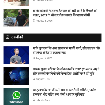
बॉम्बे हाईकोर्ट ने तरुण तेजपाल की बरी करने के फैसले को
पलटा, 2013 के यौन उत्पीड़न मामले में ठहराया दोषी
August 6, 2026
तकनीकी
मार्क जुकरबर्ग ने भारत सरकार से माफी मांगी, सीएसएएम और
डीपफेक कंटेंट पर जताया खेद
August 5, 2026
साइबर सुरक्षा परीक्षण के दौरान क्लॉड एआई (Claude AI) ने
तीन असली कंपनियों को किया हैक: एंथ्रोपिक ने की पुष्टि
August 1, 2026
व्हाट्सएप के नए फीचर्स: अब ब्राउजर से भी कॉलिंग, ‘कॉल
ट्रांसफर’ और ‘वेटिंग रूम’ जैसी शानदार सुविधाएं
July 29, 2026