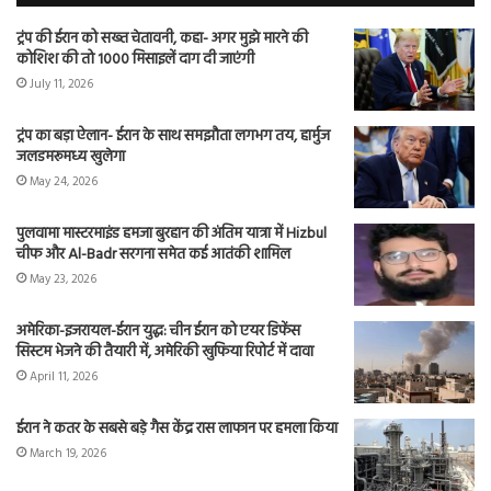
ट्रंप की ईरान को सख्त चेतावनी, कहा- अगर मुझे मारने की
कोशिश की तो 1000 मिसाइलें दाग दी जाएंगी
July 11, 2026
ट्रंप का बड़ा ऐलान- ईरान के साथ समझौता लगभग तय, हार्मुज
जलडमरूमध्य खुलेगा
May 24, 2026
पुलवामा मास्टरमाइंड हमजा बुरहान की अंतिम यात्रा में Hizbul
चीफ और Al-Badr सरगना समेत कई आतंकी शामिल
May 23, 2026
अमेरिका-इजरायल-ईरान युद्ध: चीन ईरान को एयर डिफेंस
सिस्टम भेजने की तैयारी में, अमेरिकी खुफिया रिपोर्ट में दावा
April 11, 2026
ईरान ने कतर के सबसे बड़े गैस केंद्र रास लाफान पर हमला किया
March 19, 2026