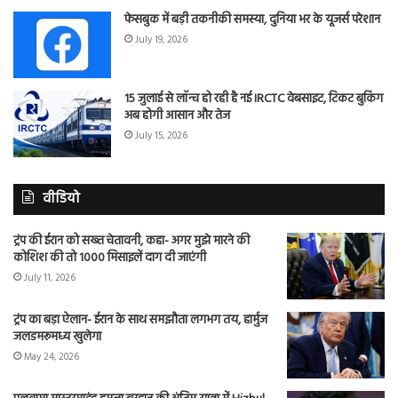
फेसबुक में बड़ी तकनीकी समस्या, दुनिया भर के यूजर्स परेशान
July 19, 2026
15 जुलाई से लॉन्च हो रही है नई IRCTC वेबसाइट, टिकट बुकिंग
अब होगी आसान और तेज
July 15, 2026
वीडियो
ट्रंप की ईरान को सख्त चेतावनी, कहा- अगर मुझे मारने की
कोशिश की तो 1000 मिसाइलें दाग दी जाएंगी
July 11, 2026
ट्रंप का बड़ा ऐलान- ईरान के साथ समझौता लगभग तय, हार्मुज
जलडमरूमध्य खुलेगा
May 24, 2026