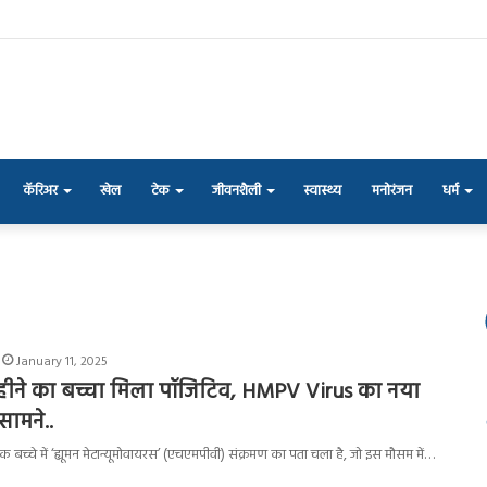
कॅरिअर
खेल
टेक
जीवनशैली
स्वास्थ्य
मनोरंजन
धर्म
January 11, 2025
महीने का बच्चा मिला पॉजिटिव, HMPV Virus का नया
ामने..
क बच्चे में ‘ह्यूमन मेटान्यूमोवायरस’ (एचएमपीवी) संक्रमण का पता चला है, जो इस मौसम में…