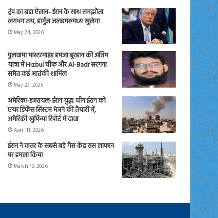
ट्रंप का बड़ा ऐलान- ईरान के साथ समझौता
लगभग तय, हार्मुज जलडमरूमध्य खुलेगा
May 24, 2026
पुलवामा मास्टरमाइंड हमजा बुरहान की अंतिम
यात्रा में Hizbul चीफ और Al-Badr सरगना
समेत कई आतंकी शामिल
May 23, 2026
अमेरिका-इजरायल-ईरान युद्ध: चीन ईरान को
एयर डिफेंस सिस्टम भेजने की तैयारी में,
अमेरिकी खुफिया रिपोर्ट में दावा
April 11, 2026
ईरान ने कतर के सबसे बड़े गैस केंद्र रास लाफान
पर हमला किया
March 19, 2026