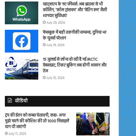
व्हाट्सएप के नए फीचर्स: अब ब्राउजर से भी
कॉलिंग, ‘कॉल ट्रांसफर’ और ‘वेटिंग रूम’ जैसी
शानदार सुविधाएं
July 29, 2026
फेसबुक में बड़ी तकनीकी समस्या, दुनिया भर
के यूजर्स परेशान
July 19, 2026
15 जुलाई से लॉन्च हो रही है नई IRCTC
वेबसाइट, टिकट बुकिंग अब होगी आसान और
तेज
July 15, 2026
वीडियो
ट्रंप की ईरान को सख्त चेतावनी, कहा- अगर
मुझे मारने की कोशिश की तो 1000 मिसाइलें
दाग दी जाएंगी
July 11, 2026