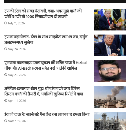
ट्रंप की ईरान को सख्त चेतावनी, कहा- अगर मुझे मारने की
कोशिश की तो 1000 मिसाइलें दाग दी जाएंगी
July 11, 2026
ट्रंप का बड़ा ऐलान- ईरान के साथ समझौता लगभग तय, हार्मुज
जलडमरूमध्य खुलेगा
May 24, 2026
पुलवामा मास्टरमाइंड हमजा बुरहान की अंतिम यात्रा में Hizbul
चीफ और Al-Badr सरगना समेत कई आतंकी शामिल
May 23, 2026
अमेरिका-इजरायल-ईरान युद्ध: चीन ईरान को एयर डिफेंस
सिस्टम भेजने की तैयारी में, अमेरिकी खुफिया रिपोर्ट में दावा
April 11, 2026
ईरान ने कतर के सबसे बड़े गैस केंद्र रास लाफान पर हमला किया
March 19, 2026