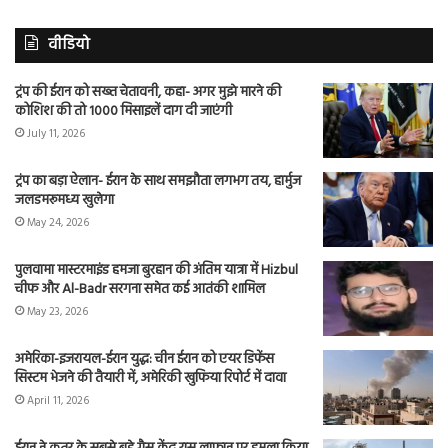
वीडियो
ट्रंप की ईरान को सख्त चेतावनी, कहा- अगर मुझे मारने की
कोशिश की तो 1000 मिसाइलें दाग दी जाएंगी
July 11, 2026
ट्रंप का बड़ा ऐलान- ईरान के साथ समझौता लगभग तय, हार्मुज
जलडमरूमध्य खुलेगा
May 24, 2026
पुलवामा मास्टरमाइंड हमजा बुरहान की अंतिम यात्रा में Hizbul
चीफ और Al-Badr सरगना समेत कई आतंकी शामिल
May 23, 2026
अमेरिका-इजरायल-ईरान युद्ध: चीन ईरान को एयर डिफेंस
सिस्टम भेजने की तैयारी में, अमेरिकी खुफिया रिपोर्ट में दावा
April 11, 2026