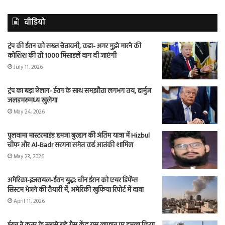
वीडियो
ट्रंप की ईरान को सख्त चेतावनी, कहा- अगर मुझे मारने की
कोशिश की तो 1000 मिसाइलें दाग दी जाएंगी
July 11, 2026
ट्रंप का बड़ा ऐलान- ईरान के साथ समझौता लगभग तय, हार्मुज
जलडमरूमध्य खुलेगा
May 24, 2026
पुलवामा मास्टरमाइंड हमजा बुरहान की अंतिम यात्रा में Hizbul
चीफ और Al-Badr सरगना समेत कई आतंकी शामिल
May 23, 2026
अमेरिका-इजरायल-ईरान युद्ध: चीन ईरान को एयर डिफेंस
सिस्टम भेजने की तैयारी में, अमेरिकी खुफिया रिपोर्ट में दावा
April 11, 2026