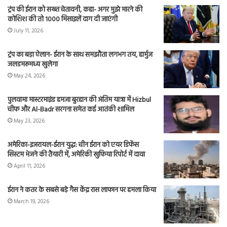
ट्रंप की ईरान को सख्त चेतावनी, कहा- अगर मुझे मारने की
कोशिश की तो 1000 मिसाइलें दाग दी जाएंगी
July 11, 2026
ट्रंप का बड़ा ऐलान- ईरान के साथ समझौता लगभग तय, हार्मुज
जलडमरूमध्य खुलेगा
May 24, 2026
पुलवामा मास्टरमाइंड हमजा बुरहान की अंतिम यात्रा में Hizbul
चीफ और Al-Badr सरगना समेत कई आतंकी शामिल
May 23, 2026
अमेरिका-इजरायल-ईरान युद्ध: चीन ईरान को एयर डिफेंस
सिस्टम भेजने की तैयारी में, अमेरिकी खुफिया रिपोर्ट में दावा
April 11, 2026
ईरान ने कतर के सबसे बड़े गैस केंद्र रास लाफान पर हमला किया
March 19, 2026