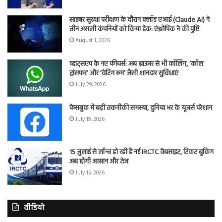
साइबर सुरक्षा परीक्षण के दौरान क्लॉड एआई (Claude AI) ने
तीन असली कंपनियों को किया हैक: एंथ्रोपिक ने की पुष्टि
August 1, 2026
व्हाट्सएप के नए फीचर्स: अब ब्राउजर से भी कॉलिंग, ‘कॉल
ट्रांसफर’ और ‘वेटिंग रूम’ जैसी शानदार सुविधाएं
July 29, 2026
फेसबुक में बड़ी तकनीकी समस्या, दुनिया भर के यूजर्स परेशान
July 19, 2026
15 जुलाई से लॉन्च हो रही है नई IRCTC वेबसाइट, टिकट बुकिंग
अब होगी आसान और तेज
July 15, 2026
वीडियो