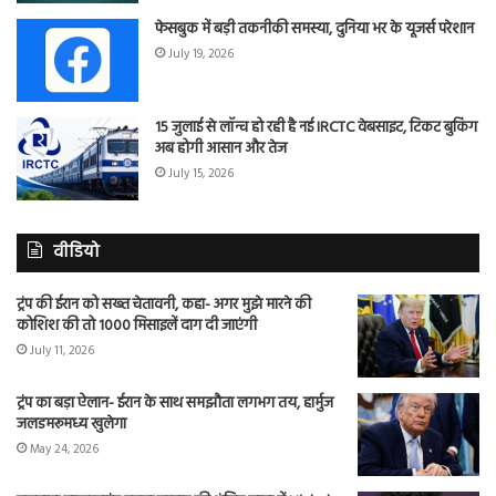
फेसबुक में बड़ी तकनीकी समस्या, दुनिया भर के यूजर्स परेशान
July 19, 2026
15 जुलाई से लॉन्च हो रही है नई IRCTC वेबसाइट, टिकट बुकिंग
अब होगी आसान और तेज
July 15, 2026
वीडियो
ट्रंप की ईरान को सख्त चेतावनी, कहा- अगर मुझे मारने की
कोशिश की तो 1000 मिसाइलें दाग दी जाएंगी
July 11, 2026
ट्रंप का बड़ा ऐलान- ईरान के साथ समझौता लगभग तय, हार्मुज
जलडमरूमध्य खुलेगा
May 24, 2026