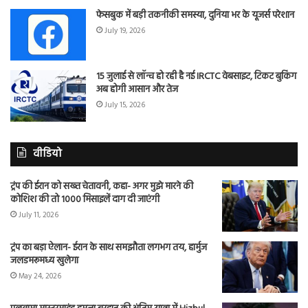
फेसबुक में बड़ी तकनीकी समस्या, दुनिया भर के यूजर्स परेशान
July 19, 2026
15 जुलाई से लॉन्च हो रही है नई IRCTC वेबसाइट, टिकट बुकिंग
अब होगी आसान और तेज
July 15, 2026
वीडियो
ट्रंप की ईरान को सख्त चेतावनी, कहा- अगर मुझे मारने की
कोशिश की तो 1000 मिसाइलें दाग दी जाएंगी
July 11, 2026
ट्रंप का बड़ा ऐलान- ईरान के साथ समझौता लगभग तय, हार्मुज
जलडमरूमध्य खुलेगा
May 24, 2026