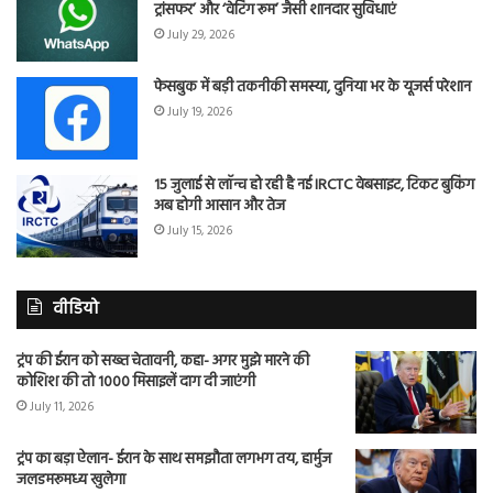
ट्रांसफर’ और ‘वेटिंग रूम’ जैसी शानदार सुविधाएं
July 29, 2026
फेसबुक में बड़ी तकनीकी समस्या, दुनिया भर के यूजर्स परेशान
July 19, 2026
15 जुलाई से लॉन्च हो रही है नई IRCTC वेबसाइट, टिकट बुकिंग
अब होगी आसान और तेज
July 15, 2026
वीडियो
ट्रंप की ईरान को सख्त चेतावनी, कहा- अगर मुझे मारने की
कोशिश की तो 1000 मिसाइलें दाग दी जाएंगी
July 11, 2026
ट्रंप का बड़ा ऐलान- ईरान के साथ समझौता लगभग तय, हार्मुज
जलडमरूमध्य खुलेगा