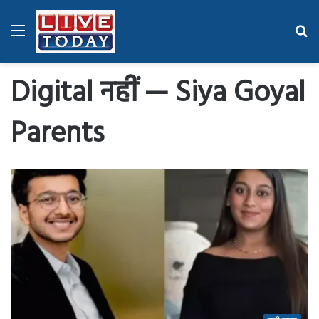
Menu
Se
fo
Digital नहीं — Siya Goyal
Parents